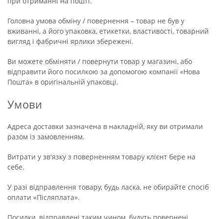
при отриманні на пошті.
Головна умова обміну / повернення – товар не був у
вживанні, а його упаковка, етикетки, властивості, товарний
вигляд і фабричні ярлики збережені.
Ви можете обміняти / повернути товар у магазині, або
відправити його посилкою за допомогою компанії «Нова
Пошта» в оригінальній упаковці.
Умови
Адреса доставки зазначена в накладній, яку ви отримали
разом із замовленням.
Витрати у зв'язку з поверненням товару клієнт бере на
себе.
У разі відправлення товару, будь ласка, не обирайте спосіб
оплати «Післяплата».
Посилки, відправлені таким чином, будуть повернені