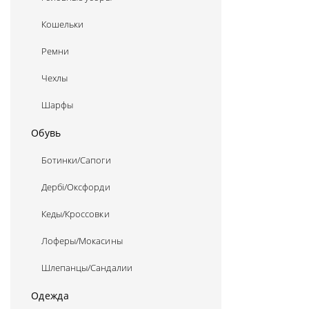
Кошельки
Ремни
Чехлы
Шарфы
Обувь
Ботинки/Сапоги
Дербі/Оксфорди
Кеды/Кроссовки
Лоферы/Мокасины
Шлепанцы/Сандалии
Одежда